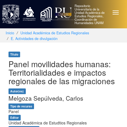
Repositorio
Universitario de la
Unidad Académica de
Estudios Regionales,
Coordinación de
Humanidades UNAM
Inicio
Unidad Académica de Estudios Regionales
E. Actividades de divulgación
Skip
navigation
Título
Panel movilidades humanas:
Territorialidades e impactos
regionales de las migraciones
Autor(es)
Melgoza Sepúlveda, Carlos
Tipo de recurso
Panel
Editor
Unidad Académica de Estudtios Regionales