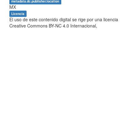
metadata.dc.publisher.location
MX
Licencia
El uso de este contenido digital se rige por una licencia
Creative Commons BY-NC 4.0 Internacional,
https://creativecommons.org/licenses/by-nc/4.0, fecha de
asignación de la licencia 2022-03-16, para un uso diferente
consultar al responsable jurídico del repositorio por medio
del correo electrónico:
repositorio.uaer@humanidades.unam.mx
Aparece en las colecciones:
E. Actividades de divulgación
Mostrar el registro Dublin Core completo del ítem
EstadÍsticas
Los ítems de DSpace están protegidos por copyright, con
todos los derechos reservados, a menos que se indique lo
contrario.