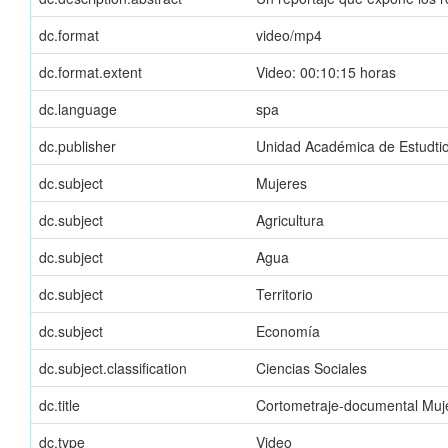
dc.format
video/mp4
dc.format.extent
Video: 00:10:15 horas
dc.language
spa
dc.publisher
Unidad Académica de Estudti
dc.subject
Mujeres
dc.subject
Agricultura
dc.subject
Agua
dc.subject
Territorio
dc.subject
Economía
dc.subject.classification
Ciencias Sociales
dc.title
Cortometraje-documental Mujer
dc.type
Video