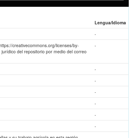
Lengua/Idioma
-
https://creativecommons.org/licenses/by-
-
jurídico del repositorio por medio del correo
-
-
-
-
-
-
las y su trabajo agrícola en esta región.
-