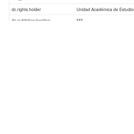
dc.rights.holder
Unidad Académica de Estudi
dc.publisher.location
MX
dc.rights.accessrights
Acceso abierto
dc.audience
Investigadores
dc.audience
Educadores
dc.audience
Estudiantes
dc.audience
Público en general
dc.description.repository
Repositorio Universitario UA
dc.identifier.bibliographiccitation
Melgoza Sepúlveda, Carlos. "M
https://www.facebook.com/u
Aparece en las colecciones:
E. Actividades de divulgación