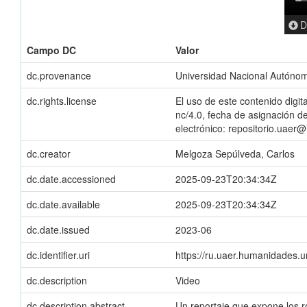
D
Campo DC
Valor
dc.provenance
Universidad Nacional Autóno
dc.rights.license
El uso de este contenido digit
nc/4.0, fecha de asignación de
electrónico: repositorio.ua
dc.creator
Melgoza Sepúlveda, Carlos
dc.date.accessioned
2025-09-23T20:34:34Z
dc.date.available
2025-09-23T20:34:34Z
dc.date.issued
2023-06
dc.identifier.uri
https://ru.uaer.humanidades
dc.description
Video
dc.description.abstract
Un reportaje que expone los ro