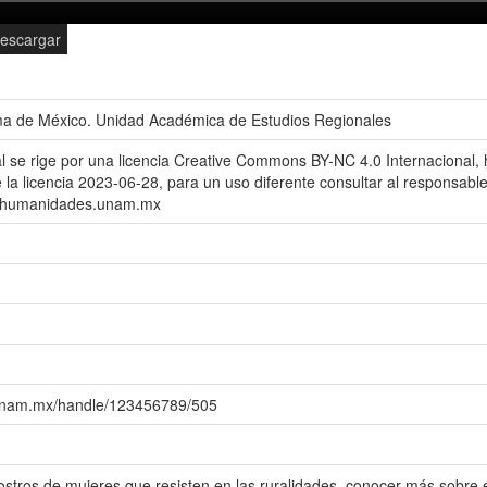
escargar
ma de México. Unidad Académica de Estudios Regionales
al se rige por una licencia Creative Commons BY-NC 4.0 Internacional, 
 la licencia 2023-06-28, para un uso diferente consultar al responsable 
er@humanidades.unam.mx
.unam.mx/handle/123456789/505
stros de mujeres que resisten en las ruralidades, conocer más sobre el