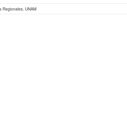
os Regionales, UNAM
ER (RU-UAER)
ujeres, agricultura y región". Video de la UAER UNAM, 00:10:15. 28 d
aerunam/videos/646662970677094