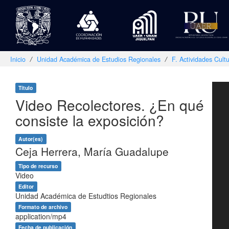
Inicio
Unidad Académica de Estudios Regionales
F. Actividades Cultu
Skip
navigation
Título
Video Recolectores. ¿En qué
consiste la exposición?
Autor(es)
Ceja Herrera, María Guadalupe
Tipo de recurso
Video
Editor
Unidad Académica de Estudtios Regionales
Formato de archivo
application/mp4
Fecha de publicación