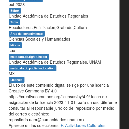
oct-2023
Editor
Unidad Académica de Estudtios Regionales
Tema
Recolectores;Polinización;Grabado;Cultura
Área del conocimiento
Ciencias Sociales y Humanidades
Idioma
spa
metadata.dc.rights.holder
Unidad Académica de Estudios Regionales, UNAM
metadata.dc.publisher.location
MX
Licencia
El uso de este contenido digital se rige por una licencia
Creative Commons BY 4.0
https://creativecommons.org/licenses/by/4.0/ fecha de
asignación de la licencia 2023-11-01, para un uso diferente
consultar al responsable jurídico del repositorio por medio
del correo electrónico:
repositorio.uaer@humanidades.unam.mx
Aparece en las colecciones:
F. Actividades Culturales