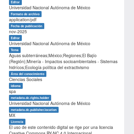
Editor
Universidad Nacional Autónoma de México
Formato de archivo
application/pdf
Fecha de publicación
nov-2025
Editor
Universidad Nacional Autónoma de México
Tema
Aguas subterráneas;México;Regiones;El Bajío
(Región);Minería - Impactos socioambientales - Sistemas
hidrícos;Ecología política del extractivismo
Área del conocimiento
Ciencias Sociales
Idioma
spa
metadata.dc.rights.holder
Universidad Nacional Autónoma de México
metadata.dc.publisher.location
MX
Licencia
El uso de este contenido digital se rige por una licencia
Creative Commons BY-NC 4.0 Internacional,