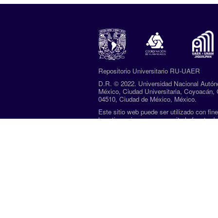
Repositorio Universitario RU-UAER
D.R. ©
2022. Universidad Nacional Autó
México, Ciudad Universitaria, Coyoacán, 
04510, Ciudad de México, México.
Este sitio web puede ser utilizado con fin
lucrativos siempre que se cite la fuente de
conformidad con el
AVISO LEGAL.