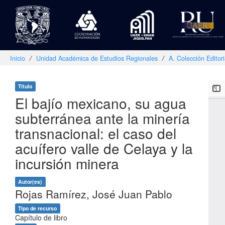
Inicio
Unidad Académica de Estudios Regionales
A. Colección Editor
Skip
navigation
Título
El bajío mexicano, su agua
subterránea ante la minería
transnacional: el caso del
acuífero valle de Celaya y la
incursión minera
Autor(es)
Rojas Ramírez, José Juan Pablo
Tipo de recurso
Capítulo de libro