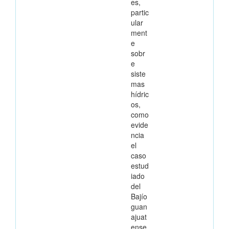
es,
partic
ular
ment
e
sobr
e
siste
mas
hídric
os,
como
evide
ncia
el
caso
estud
iado
del
Bajío
guan
ajuat
ense,