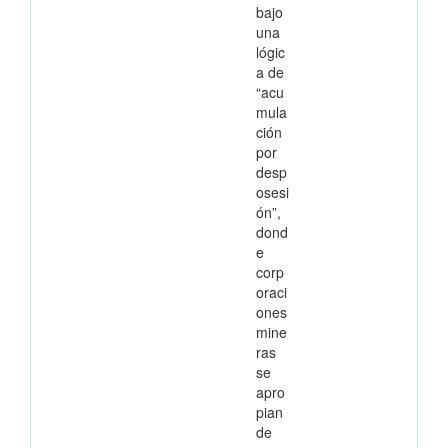
bajo
una
lógic
a de
“acu
mula
ción
por
desp
osesi
ón”,
dond
e
corp
oraci
ones
mine
ras
se
apro
pian
de