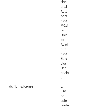
Naci
onal
Autó
nom
a de
Méxi
co.
Unid
ad
Acad
émic
a de
Estu
dios
Regi
onale
s
dc.rights.license
El
-
uso
de
este
conte