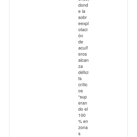
dond
e la
sobr
eexpl
otaci
ón
de
acuíf
eros
alcan
za
défici
ts
crític
os
“sup
eran
do el
100
% en
zona
s