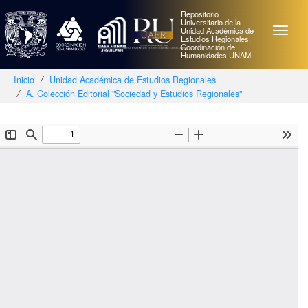
Repositorio
Universitario de la
Unidad Académica de
Estudios Regionales,
Coordinación de
Humanidades UNAM
Inicio
Unidad Académica de Estudios Regionales
A. Colección Editorial "Sociedad y Estudios Regionales"
Skip
navigation