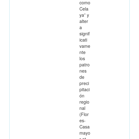
como
Cela
ya” y
alter
a
signif
icati
vame
nte
los
patro
nes
de
preci
pitaci
ón
regio
nal
(Flor
es-
Casa
mayo
r et