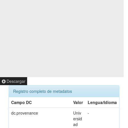
Descargar
Registro completo de metadatos
Campo DC
Valor
Lengua/Idioma
dc.provenance
Univ
-
ersid
ad