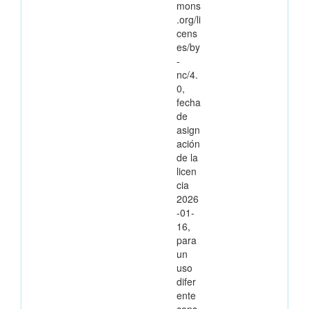
mons
.org/li
cens
es/by
-
nc/4.
0,
fecha
de
asign
ación
de la
licen
cia
2026
-01-
16,
para
un
uso
difer
ente
cons