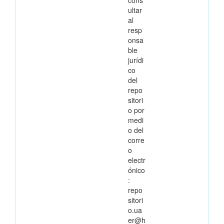
ultar
al
resp
onsa
ble
jurídi
co
del
repo
sitori
o por
medi
o del
corre
o
electr
ónico
:
repo
sitori
o.ua
er@h