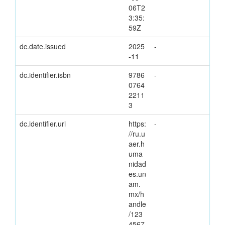
06T2
3:35:
59Z
dc.date.issued
2025
-
-11
dc.identifier.isbn
9786
-
0764
2211
3
dc.identifier.uri
https:
-
//ru.u
aer.h
uma
nidad
es.un
am.
mx/h
andle
/123
4567