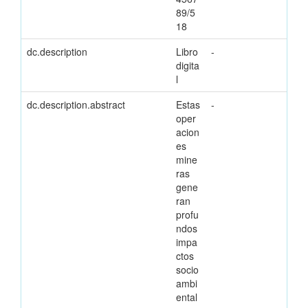
89/5
18
dc.description
Libro
-
digita
l
dc.description.abstract
Estas
-
oper
acion
es
mine
ras
gene
ran
profu
ndos
impa
ctos
socio
ambi
ental