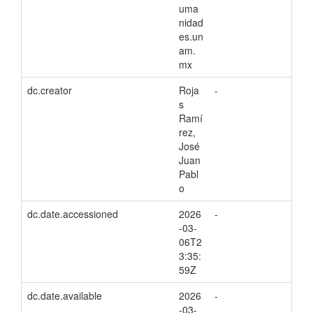
uma
nidad
es.un
am.
mx
dc.creator
Roja
-
s
Ramí
rez,
José
Juan
Pabl
o
dc.date.accessioned
2026
-
-03-
06T2
3:35:
59Z
dc.date.available
2026
-
-03-