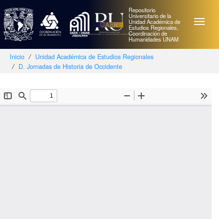
Repositorio
Universitario de la
Unidad Académica de
Estudios Regionales,
Coordinación de
Humanidades UNAM
Inicio
Unidad Académica de Estudios Regionales
D. Jornadas de Historia de Occidente
Skip
navigation