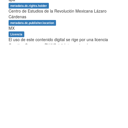
metadata.dc.rights.holder
Centro de Estudios de la Revolución Mexicana Lázaro
Cárdenas
metadata.dc.publisher.location
MX
Licencia
El uso de este contenido digital se rige por una licencia
Creative Commons BY-NC 4.0 Internacional,
https://creativecommons.org/licenses/by-nc/4.0, fecha de
asignación de la licencia 2023-02-10, para un uso diferente
consultar al responsable jurídico del repositorio por medio
del correo electrónico:
repositorio.uaer@humanidades.unam.mx
Aparece en las colecciones:
D. Jornadas de Historia de
Occidente
Mostrar el registro Dublin Core completo del ítem
EstadÍsticas
Los ítems de DSpace están protegidos por copyright, con