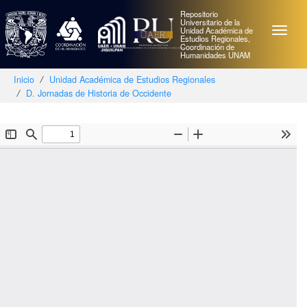
Repositorio
Universitario de la
Unidad Académica de
Estudios Regionales,
Coordinación de
Humanidades UNAM
Inicio
Unidad Académica de Estudios Regionales
D. Jornadas de Historia de Occidente
Skip
navigation