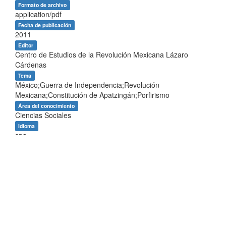
Formato de archivo
application/pdf
Fecha de publicación
2011
Editor
Centro de Estudios de la Revolución Mexicana Lázaro
Cárdenas
Tema
México;Guerra de Independencia;Revolución
Mexicana;Constitución de Apatzingán;Porfirismo
Área del conocimiento
Ciencias Sociales
Idioma
spa
Entidad del repositorio
Centro de Estudios de la Revolución Mexicana Lázaro
Cárdenas
Forma de citar
Prieto Reyes, Luis, et al. (2011). XXXII Jornadas de Historia
de Occidente. Bicentenario y centenario de las revoluciones
de 1810 y de 1910. Ed.CERMLC. Recuperado de
https://ru.uaer.humanidades.unam.mx/jspui/handle/1234567
89/220