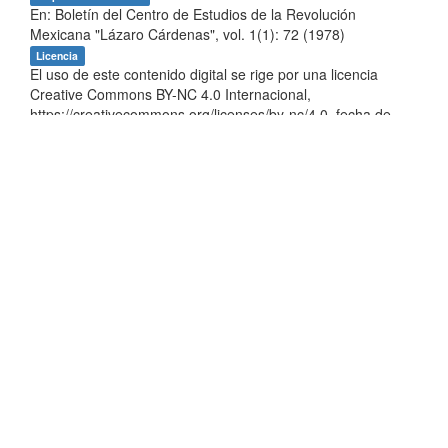
En: Boletín del Centro de Estudios de la Revolución
Mexicana "Lázaro Cárdenas", vol. 1(1): 72 (1978)
Licencia
El uso de este contenido digital se rige por una licencia
Creative Commons BY-NC 4.0 Internacional,
https://creativecommons.org/licenses/by-nc/4.0, fecha de
asignación de la licencia 2023-02-10, para un uso diferente
consultar al responsable jurídico del repositorio por medio
del correo electrónico:
repositorio.uaer@humanidades.unam.mx
Aparece en las colecciones:
B. Base de conocimiento
Jiquilpan - Sahuayo
Mostrar el registro Dublin Core completo del ítem
EstadÍsticas
Los ítems de DSpace están protegidos por copyright, con
todos los derechos reservados, a menos que se indique lo
contrario.