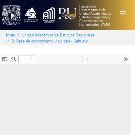
Repositorio
Universitario de la
Unidad Académica de
Estudios Regionales,
Coordinación de
Humanidades UNAM
Inicio
Unidad Académica de Estudios Regionales
B. Base de conocimiento Jiquilpan - Sahuayo
Skip
navigation