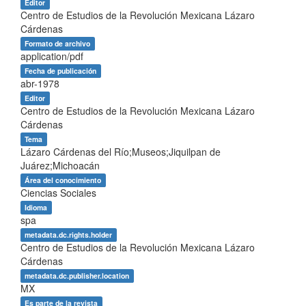
Editor
Centro de Estudios de la Revolución Mexicana Lázaro
Cárdenas
Formato de archivo
application/pdf
Fecha de publicación
abr-1978
Editor
Centro de Estudios de la Revolución Mexicana Lázaro
Cárdenas
Tema
Lázaro Cárdenas del Río;Museos;Jiquilpan de
Juárez;Michoacán
Área del conocimiento
Ciencias Sociales
Idioma
spa
metadata.dc.rights.holder
Centro de Estudios de la Revolución Mexicana Lázaro
Cárdenas
metadata.dc.publisher.location
MX
Es parte de la revista