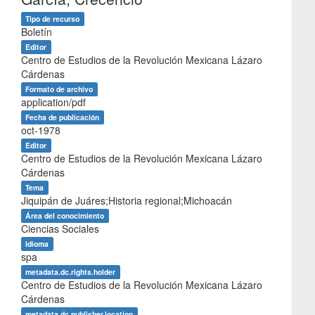
Tipo de recurso
Boletín
Editor
Centro de Estudios de la Revolución Mexicana Lázaro
Cárdenas
Formato de archivo
application/pdf
Fecha de publicación
oct-1978
Editor
Centro de Estudios de la Revolución Mexicana Lázaro
Cárdenas
Tema
Jiquipán de Juáres;Historia regional;Michoacán
Área del conocimiento
Ciencias Sociales
Idioma
spa
metadata.dc.rights.holder
Centro de Estudios de la Revolución Mexicana Lázaro
Cárdenas
metadata.dc.publisher.location