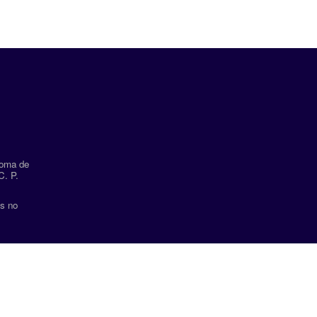
noma de
C. P.
es no
Este repositorio ut
Direcci