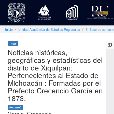
Inicio
Unidad Académica de Estudios Regionales
B. Base de conocim
Skip
navigation
Título
Noticias históricas,
geográficas y estadísticas del
distrito de Xiquilpan:
Pertenecientes al Estado de
Michoacán : Formadas por el
Prefecto Crecencio García en
1873.
Autor(es)
García, Crecencio