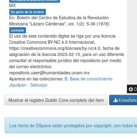
MX
Es parte de la revista
En: Boletín del Centro de Estudios de la Revolución
Mexicana "Lázaro Cárdenas", vol. 1(2): 5-36 (1978)
Licencia
El uso de este contenido digital se rige por una licencia
Creative Commons BY-NC 4.0 Internacional,
https://creativecommons.org/licenses/by-nc/4.0, fecha de
asignación de la licencia 2023-02-10, para un uso diferente
consultar al responsable jurídico del repositorio por medio
del correo electrónico:
repositorio.uaer@humanidades.unam.mx
Aparece en las colecciones:
B. Base de conocimiento
Jiquilpan - Sahuayo
D
Mostrar el registro Dublin Core completo del ítem
EstadÍsti
Los ítems de DSpace están protegidos por copyright, con todos l