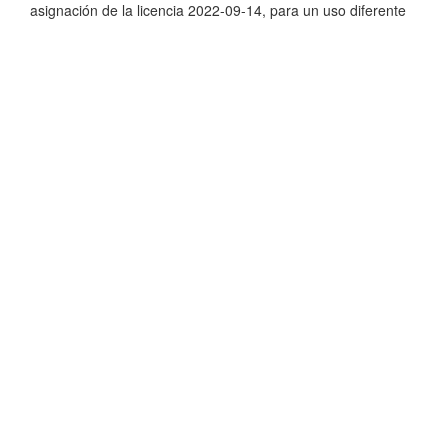
asignación de la licencia 2022-09-14, para un uso diferente
consultar al responsable jurídico del repositorio por medio
del correo electrónico:
repositorio.uaer@humanidades.unam.mx
Aparece en las colecciones:
E. Actividades de divulgación
Mostrar el registro Dublin Core completo del ítem
EstadÍsticas
Los ítems de DSpace están protegidos por copyright, con
todos los derechos reservados, a menos que se indique lo
contrario.