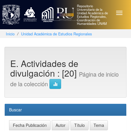
Repositorio
Universitario de la
Unidad Académica de
Estudios Regionales,
Coordinación de
Humanidades UNAM
Inicio
Unidad Académica de Estudios Regionales
Skip
navigation
E. Actividades de
divulgación : [20]
Página de inicio
de la colección
Buscar